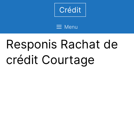
Aller
Crédit
au
contenu
Menu
Responis Rachat de
crédit Courtage