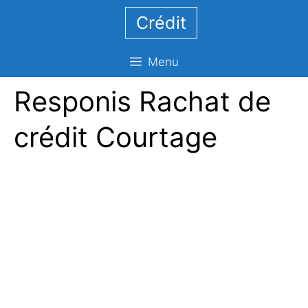
Aller
Crédit
au
contenu
Menu
Responis Rachat de
crédit Courtage