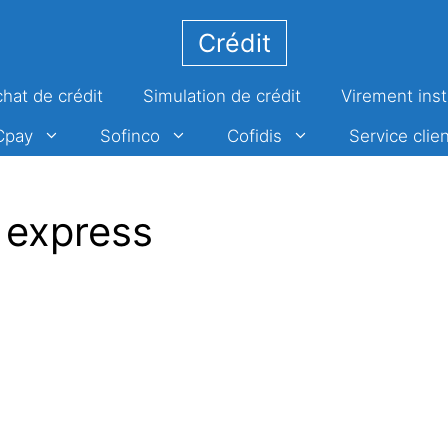
Crédit
hat de crédit
Simulation de crédit
Virement ins
Cpay
Sofinco
Cofidis
Service clien
 express