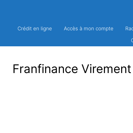
Aller
au
contenu
Crédit en ligne
Accès à mon compte
Rac
Franfinance Virement