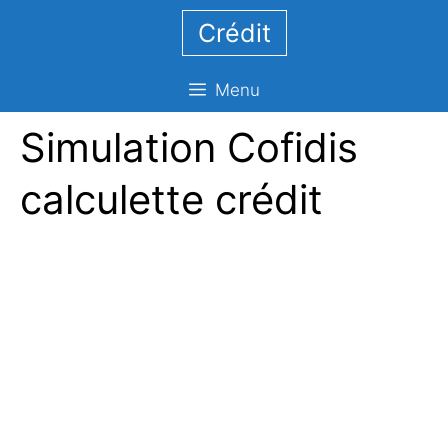
Aller
Crédit
au
contenu
Menu
Simulation Cofidis
calculette crédit