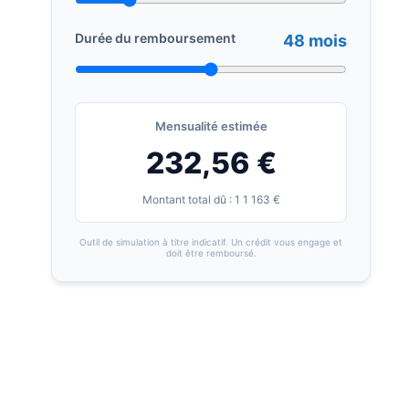
Durée du remboursement
48 mois
Mensualité estimée
232,56 €
Montant total dû : 1 1 163 €
Outil de simulation à titre indicatif. Un crédit vous engage et
doit être remboursé.