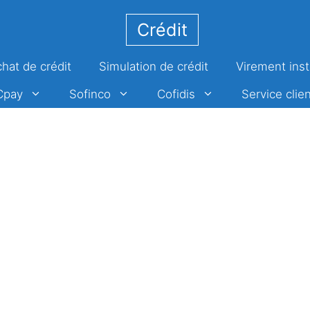
Crédit
hat de crédit
Simulation de crédit
Virement ins
Cpay
Sofinco
Cofidis
Service clien