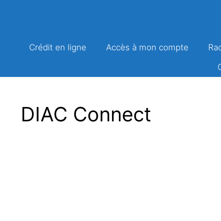
Aller
au
contenu
Crédit en ligne
Accès à mon compte
Rac
DIAC Connect