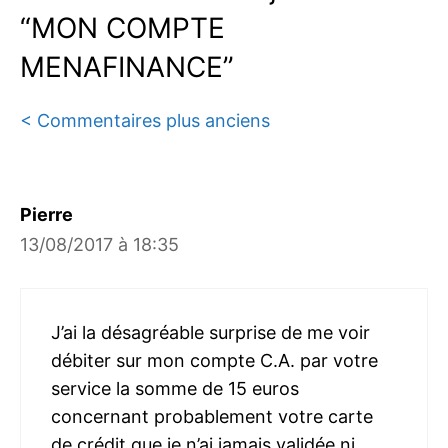
“MON COMPTE
MENAFINANCE”
Navigation
< Commentaires plus anciens
des
commentaires
Pierre
13/08/2017 à 18:35
J’ai la désagréable surprise de me voir
débiter sur mon compte C.A. par votre
service la somme de 15 euros
concernant probablement votre carte
de crédit que je n’ai jamais validée ni