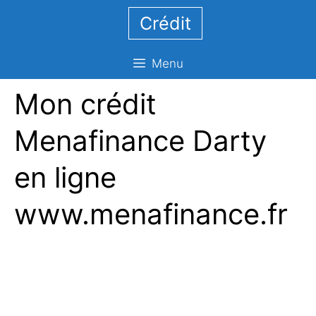
Aller
Crédit
au
contenu
Menu
Mon crédit
Menafinance Darty
en ligne
www.menafinance.fr