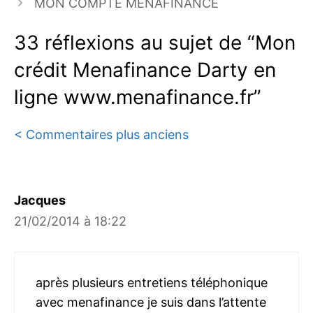
MON COMPTE MENAFINANCE
33 réflexions au sujet de “Mon
crédit Menafinance Darty en
ligne www.menafinance.fr”
Navigation
< Commentaires plus anciens
des
commentaires
Jacques
21/02/2014 à 18:22
après plusieurs entretiens téléphonique
avec menafinance je suis dans l’attente