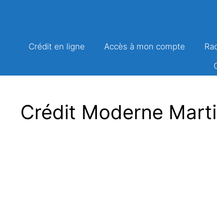
Aller
au
contenu
Crédit en ligne
Accès à mon compte
Rac
Crédit Moderne Martin