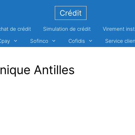
Crédit
hat de crédit
Simulation de crédit
Virement ins
Cpay
Sofinco
Cofidis
Service clien
ique Antilles