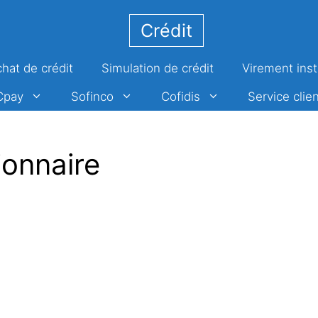
Crédit
hat de crédit
Simulation de crédit
Virement ins
Cpay
Sofinco
Cofidis
Service clien
ionnaire