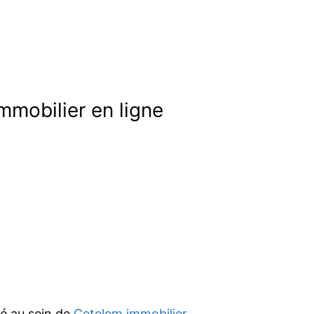
mmobilier en ligne
ié au sein de
Cetelem immobilier
.