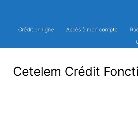
Aller
au
contenu
Crédit en ligne
Accès à mon compte
Rac
Cetelem Crédit Fonct