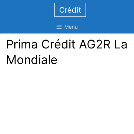
Aller
Crédit
au
contenu
Menu
Prima Crédit AG2R La
Mondiale