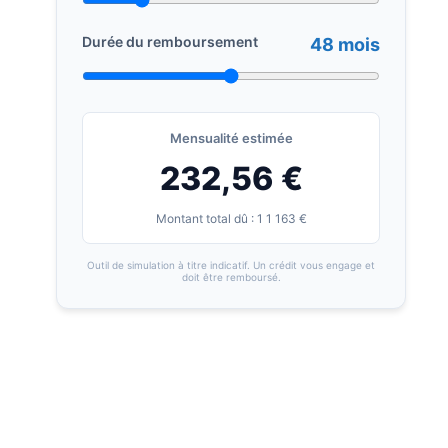
Durée du remboursement
48 mois
Mensualité estimée
232,56 €
Montant total dû : 1 1 163 €
Outil de simulation à titre indicatif. Un crédit vous engage et
doit être remboursé.