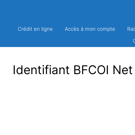
Aller
au
contenu
Crédit en ligne
Accès à mon compte
Rac
Identifiant BFCOI Net