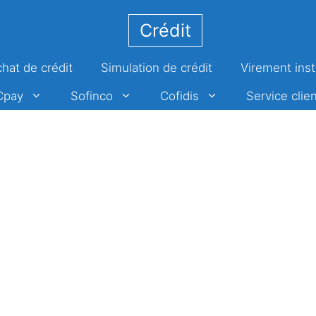
Crédit
hat de crédit
Simulation de crédit
Virement ins
Cpay
Sofinco
Cofidis
Service clien