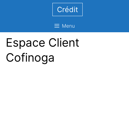
Aller
Crédit
au
contenu
Menu
Espace Client
Cofinoga