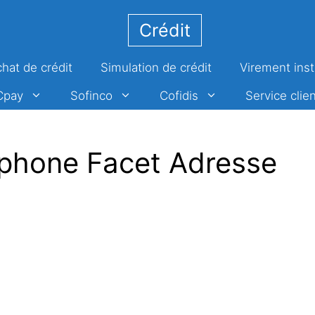
Crédit
hat de crédit
Simulation de crédit
Virement ins
Cpay
Sofinco
Cofidis
Service clien
phone Facet Adresse