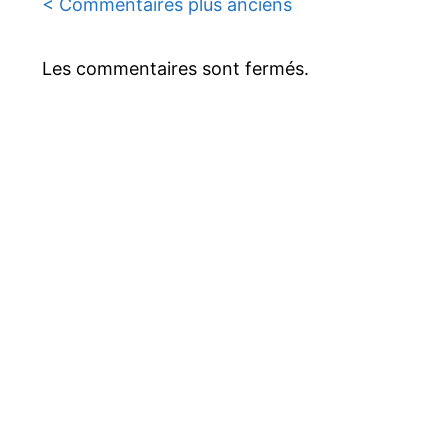
Navigation
< Commentaires plus anciens
des
Les commentaires sont fermés.
commentaires