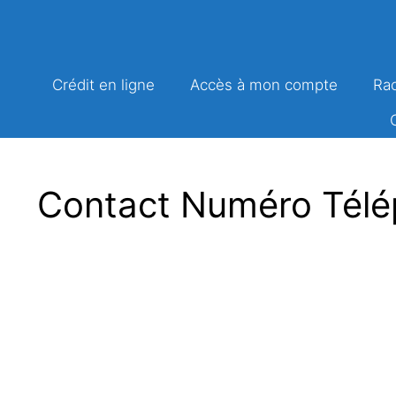
Aller
au
contenu
Crédit en ligne
Accès à mon compte
Rac
Contact Numéro Télé