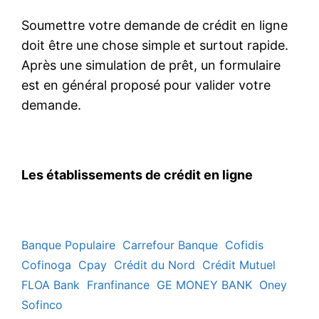
Soumettre votre demande de crédit en ligne
doit être une chose simple et surtout rapide.
Après une simulation de prêt, un formulaire
est en général proposé pour valider votre
demande.
Les établissements de crédit en ligne
Banque Populaire
Carrefour Banque
Cofidis
Cofinoga
Cpay
Crédit du Nord
Crédit Mutuel
FLOA Bank
Franfinance
GE MONEY BANK
Oney
Sofinco