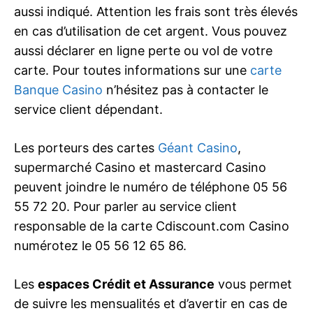
aussi indiqué. Attention les frais sont très élevés
en cas d’utilisation de cet argent. Vous pouvez
aussi déclarer en ligne perte ou vol de votre
carte. Pour toutes informations sur une
carte
Banque Casino
n’hésitez pas à contacter le
service client dépendant.
Les porteurs des cartes
Géant Casino
,
supermarché Casino et mastercard Casino
peuvent joindre le numéro de téléphone 05 56
55 72 20. Pour parler au service client
responsable de la carte Cdiscount.com Casino
numérotez le 05 56 12 65 86.
Les
espaces Crédit et Assurance
vous permet
de suivre les mensualités et d’avertir en cas de