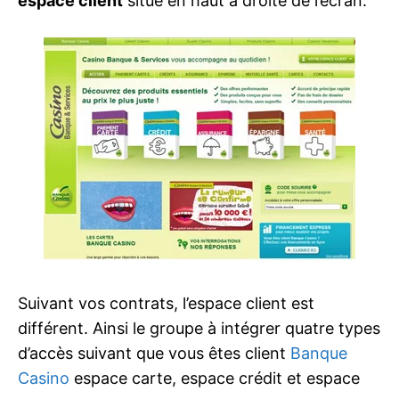
espace client
situé en haut à droite de l’écran.
Suivant vos contrats, l’espace client est
différent. Ainsi le groupe à intégrer quatre types
d’accès suivant que vous êtes client
Banque
Casino
espace carte, espace crédit et espace