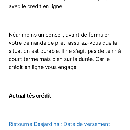
avec le crédit en ligne.
Néanmoins un conseil, avant de formuler
votre demande de prêt, assurez-vous que la
situation est durable. Il ne s'agit pas de tenir à
court terme mais bien sur la durée. Car le
crédit en ligne vous engage.
Actualités crédit
Ristourne Desjardins : Date de versement