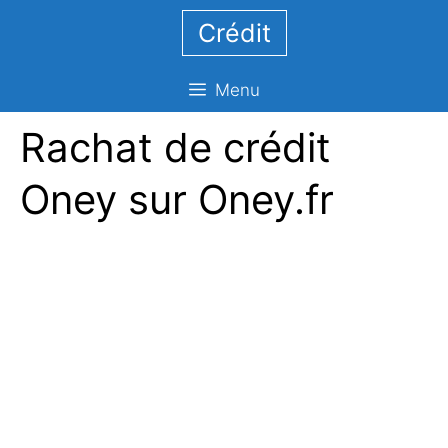
Aller
Crédit
au
contenu
Menu
Rachat de crédit
Oney sur Oney.fr